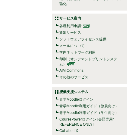
強化
サービス案内
各種利用申請
貸出サービス
ソフトウェアライセンス提供
メールについて
学内ネットワーク利用
印刷（オンデマンドプリントシステ
ム）
AIM Commons
その他のサービス
授業支援システム
青学Moodleログイン
青学Moodle利用ガイド（教員向け）
青学Moodle利用ガイド（学生向け）
CoursePowerログイン [参照専用/
REFERENCE ONLY]
CaLabo LX