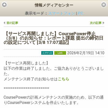
情報メディアセンター
表示モード：
スマートフォン
|
PC
«
»
前の記事
次の記事
【サービス再開しました】CoursePower停止
（3/8）のお知らせ：レポート課題 提出の締切日
の設定について [3/8 17:07追記]
ビス
2026年2月19日 14:10
【サービス再開しました】
以下の作業は終了しました。ご協力ありがとうございまし
た。
メンテナンス終了のお知らせは
こちら
=====================
CoursePowerの計画メンテナンスの実施のため、以下の通
りCoursePowerシステムを停止いたします。