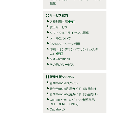
強化
サービス案内
各種利用申請
貸出サービス
ソフトウェアライセンス提供
メールについて
学内ネットワーク利用
印刷（オンデマンドプリントシステ
ム）
AIM Commons
その他のサービス
授業支援システム
青学Moodleログイン
青学Moodle利用ガイド（教員向け）
青学Moodle利用ガイド（学生向け）
CoursePowerログイン [参照専用/
REFERENCE ONLY]
CaLabo LX