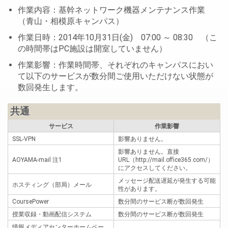
作業内容：基幹ネットワーク機器メンテナンス作業
（青山・相模原キャンパス）
作業日時：2014年10月31日(金) 07:00 ～ 08:30 （こ
の時間帯はPC施設は開室していません）
作業影響：作業時間帯、それぞれのキャンパスにおい
て以下のサービスが数分間ご使用いただけない状態が
数回発生します。
共通
サービス
作業影響
SSL-VPN
影響ありません。
影響ありません。直接
AOYAMA-mail 注1
URL（http://mail.office365.com/）
にアクセスしてください。
メッセージ配送遅延が発生する可能
ホスティング（部局）メール
性があります。
CoursePower
数分間のサービス断が数回発生
授業収録・動画配信システム
数分間のサービス断が数回発生
情報メディアセンターホームペー