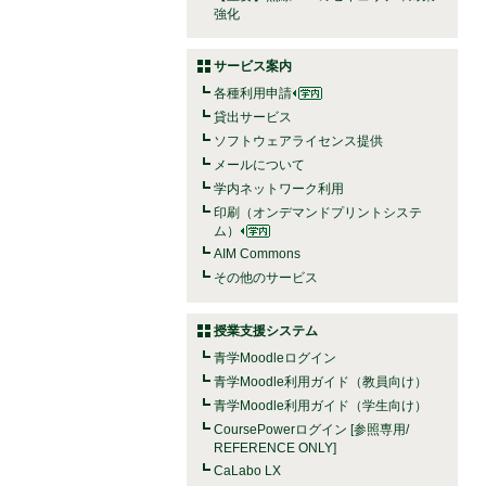
強化
サービス案内
各種利用申請
貸出サービス
ソフトウェアライセンス提供
メールについて
学内ネットワーク利用
印刷（オンデマンドプリントシステ
ム）
AIM Commons
その他のサービス
授業支援システム
青学Moodleログイン
青学Moodle利用ガイド（教員向け）
青学Moodle利用ガイド（学生向け）
CoursePowerログイン [参照専用/
REFERENCE ONLY]
CaLabo LX