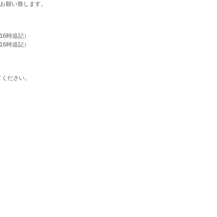
お願い致します。
日16時追記）
日16時追記）
てください。