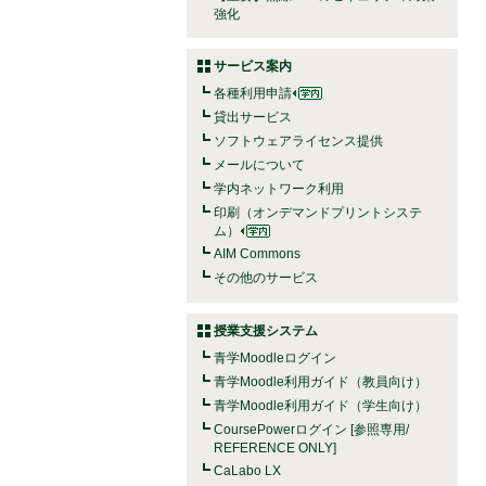
強化
サービス案内
各種利用申請
貸出サービス
ソフトウェアライセンス提供
メールについて
学内ネットワーク利用
印刷（オンデマンドプリントシステ
ム）
AIM Commons
その他のサービス
授業支援システム
青学Moodleログイン
青学Moodle利用ガイド（教員向け）
青学Moodle利用ガイド（学生向け）
CoursePowerログイン [参照専用/
REFERENCE ONLY]
CaLabo LX