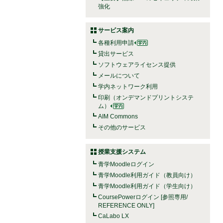
強化
サービス案内
各種利用申請
貸出サービス
ソフトウェアライセンス提供
メールについて
学内ネットワーク利用
印刷（オンデマンドプリントシステ
ム）
AIM Commons
その他のサービス
授業支援システム
青学Moodleログイン
青学Moodle利用ガイド（教員向け）
青学Moodle利用ガイド（学生向け）
CoursePowerログイン [参照専用/
REFERENCE ONLY]
CaLabo LX