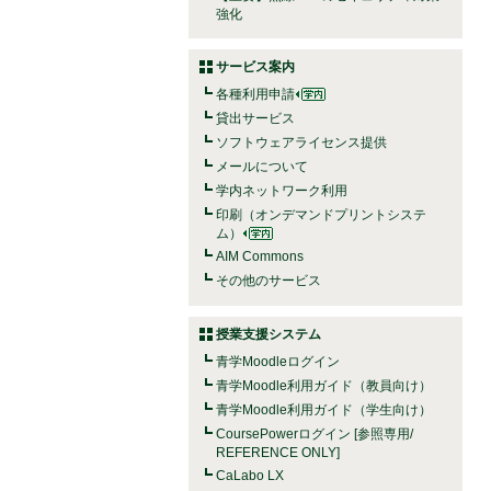
強化
サービス案内
各種利用申請
貸出サービス
ソフトウェアライセンス提供
メールについて
学内ネットワーク利用
印刷（オンデマンドプリントシステ
ム）
AIM Commons
その他のサービス
授業支援システム
青学Moodleログイン
青学Moodle利用ガイド（教員向け）
青学Moodle利用ガイド（学生向け）
CoursePowerログイン [参照専用/
REFERENCE ONLY]
CaLabo LX