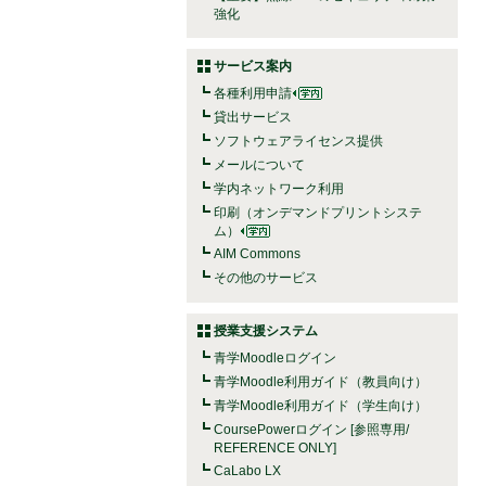
強化
サービス案内
各種利用申請
貸出サービス
ソフトウェアライセンス提供
メールについて
学内ネットワーク利用
印刷（オンデマンドプリントシステ
ム）
AIM Commons
その他のサービス
授業支援システム
青学Moodleログイン
青学Moodle利用ガイド（教員向け）
青学Moodle利用ガイド（学生向け）
CoursePowerログイン [参照専用/
REFERENCE ONLY]
CaLabo LX