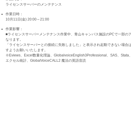
ライセンスサーバーのメンテナンス
作業日時：
10月11日(金) 20:00～21:00
作業影響：
■ライセンスサーバーメンテナンス作業中、青山キャンパス施設のPCで一部のア
なります。
「ライセンスサーバーとの接続に失敗しました」と表示され起動できない場合
すようお願いいたします。
※Eviews、Excel数量化理論、GlobalvoiceEnglish3Professional、SAS、Stata、T
エクセル統計、GlobalVoiceCALL2 魔法の英語音読