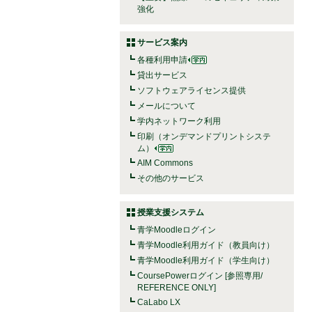
強化
サービス案内
各種利用申請
貸出サービス
ソフトウェアライセンス提供
メールについて
学内ネットワーク利用
印刷（オンデマンドプリントシステ
ム）
AIM Commons
その他のサービス
授業支援システム
青学Moodleログイン
青学Moodle利用ガイド（教員向け）
青学Moodle利用ガイド（学生向け）
CoursePowerログイン [参照専用/
REFERENCE ONLY]
CaLabo LX