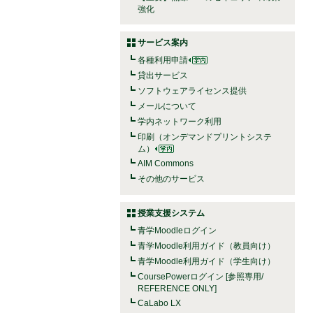
強化
サービス案内
各種利用申請
貸出サービス
ソフトウェアライセンス提供
メールについて
学内ネットワーク利用
印刷（オンデマンドプリントシステ
ム）
AIM Commons
その他のサービス
授業支援システム
青学Moodleログイン
青学Moodle利用ガイド（教員向け）
青学Moodle利用ガイド（学生向け）
CoursePowerログイン [参照専用/
REFERENCE ONLY]
CaLabo LX