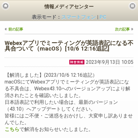
情報メディアセンター
表示モード：
スマートフォン
|
PC
«
»
前の記事
次の記事
Webexアプリでミーティングが英語表記になる不
具合ついて（macOS）[10/6 12:16追記]
2023年9月13日 10:05
ビス
【解消しました】(2023/10/6 12:16追記）
macOSにてWebexアプリでミーティングが英語表記にな
る不具合は、Webex43.10へのバージョンアップにより解
消されたことを確認いたしました。
日本語表記で利用したい場合は、最新のバージョン
（43.10）へアップデートしてください。
皆様にはご不便・ご迷惑をおかけし、大変申し訳ありませ
んでした。
こちら
で解消をお知らせいたしました。