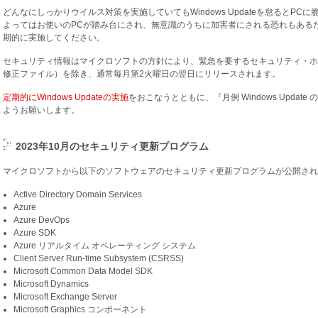
どんなにしっかりウイルス対策を実施していてもWindows Updateを怠るとP
よってはお使いのPCが踏み台にされ、無意識のうちに加害者にされる恐れもあるため、Windows
期的に実施してください。
セキュリティ情報はマイクロソフトの方針により、緊急を要するセキュリティ・ホ
修正ファイル）を除き、通常毎月第2火曜日の翌日にリリースされます。
定期的にWindows Updateの実施
をおこなうとともに、『月例 Windows Update 
ようお願いします。
2023年10月のセキュリティ更新プログラム
マイクロソフトから以下のソフトウェアのセキュリティ更新プログラムが公開され
Active Directory Domain Services
Azure
Azure DevOps
Azure SDK
Azure リアルタイム オペレーティング システム
Client Server Run-time Subsystem (CSRSS)
Microsoft Common Data Model SDK
Microsoft Dynamics
Microsoft Exchange Server
Microsoft Graphics コンポーネント