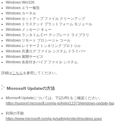
Windows Win32K
Windows エラー報告
Windows カーネル
Windows セットアップ ファイル クリーンアップ
Windows トラステッド プラットフォーム モジュール
Windows メッセージ キュー
Windows ランタイム C++ テンプレート ライブラリ
Windows リモート プロシージャ コール
Windows レイヤー 2 トンネリング プロトコル
Windows 共通ログ ファイル システム ドライバー
Windows 展開サービス
Windows 名前付きパイプ ファイル システム
詳細は
こちら
を参照してください。
Microsoft Updateの方法
Microsoft Updateについては、下記URLをご確認ください。
https://support.microsoft.com/ja-jp/help/12373/windows-update-faq
利用の手順
https://www.microsoft.com/ja-jp/safety/protect/musteps.aspx