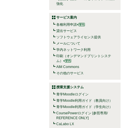
強化
サービス案内
各種利用申請
貸出サービス
ソフトウェアライセンス提供
メールについて
学内ネットワーク利用
印刷（オンデマンドプリントシステ
ム）
AIM Commons
その他のサービス
授業支援システム
青学Moodleログイン
青学Moodle利用ガイド（教員向け）
青学Moodle利用ガイド（学生向け）
CoursePowerログイン [参照専用/
REFERENCE ONLY]
CaLabo LX