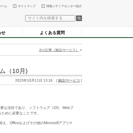
ホーム
サイトマップ
情報メディアセンター紹介
わせ
よくある質問
»
次の記事（施設/サービス）
ム（10月)
2023年10月11日 13:16 |
施設/サービス
|
策と並ぶ重要な項目であり、ソフトウェア（OS、Webブ
るために必要なことです。
加え、Officeおよびその他のMicrosoftアプリケ