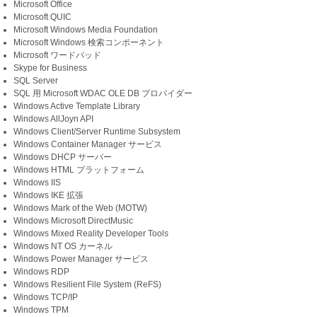
Microsoft Office
Microsoft QUIC
Microsoft Windows Media Foundation
Microsoft Windows 検索コンポーネント
Microsoft ワードパッド
Skype for Business
SQL Server
SQL 用 Microsoft WDAC OLE DB プロバイダー
Windows Active Template Library
Windows AllJoyn API
Windows Client/Server Runtime Subsystem
Windows Container Manager サービス
Windows DHCP サーバー
Windows HTML プラットフォーム
Windows IIS
Windows IKE 拡張
Windows Mark of the Web (MOTW)
Windows Microsoft DirectMusic
Windows Mixed Reality Developer Tools
Windows NT OS カーネル
Windows Power Manager サービス
Windows RDP
Windows Resilient File System (ReFS)
Windows TCP/IP
Windows TPM