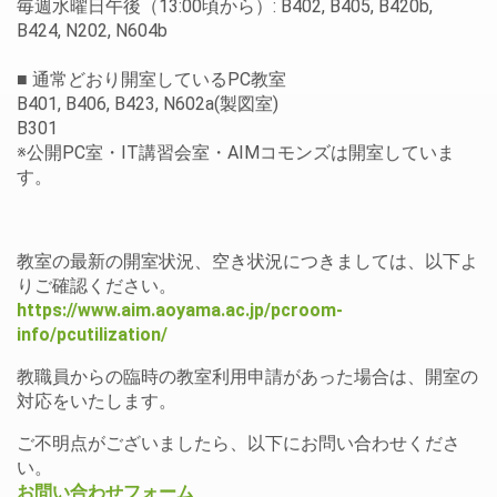
毎週水曜日午後（13:00頃から）: B402, B405, B420b,
B424, N202, N604b
■ 通常どおり開室しているPC教室
B401, B406, B423, N602a(製図室)
B301
※公開PC室・IT講習会室・AIMコモンズは開室していま
す。
教室の最新の開室状況、空き状況につきましては、以下よ
りご確認ください。
https://www.aim.aoyama.ac.jp/pcroom-
info/pcutilization/
教職員からの臨時の教室利用申請があった場合は、開室の
対応をいたします。
ご不明点がございましたら、以下にお問い合わせくださ
い。
お問い合わせフォーム