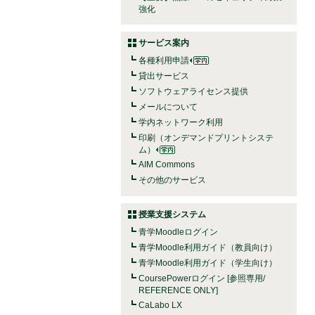
強化
サービス案内
各種利用申請
貸出サービス
ソフトウェアライセンス提供
メールについて
学内ネットワーク利用
印刷（オンデマンドプリントシステ
ム）
AIM Commons
その他のサービス
授業支援システム
青学Moodleログイン
青学Moodle利用ガイド（教員向け）
青学Moodle利用ガイド（学生向け）
CoursePowerログイン [参照専用/
REFERENCE ONLY]
CaLabo LX