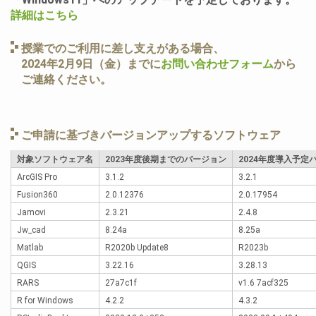
詳細はこちら
授業でのご利用に差し支えがある場合、
2024年2月9日（金）までに
お問い合わせフォーム
から
ご連絡ください。
ご申請に基づきバージョンアップするソフトウェア
対象ソフトウェア名
2023年度後期までのバージョン
2024年度導入予定
ArcGIS Pro
3.1.2
3.2.1
Fusion360
2.0.12376
2.0.17954
Jamovi
2.3.21
2.4.8
Jw_cad
8.24a
8.25a
Matlab
R2020b Update8
R2023b
QGIS
3.22.16
3.28.13
RARS
27a7c1f
v1.6 7acf325
R for Windows
4.2.2
4.3.2