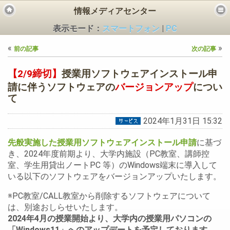
情報メディアセンター
表示モード：
スマートフォン
|
PC
«
»
前の記事
次の記事
【2/9締切】
授業用ソフトウェアインストール申
請に伴うソフトウェアの
バージョンアップ
につい
て
ビス
2024年1月31日 15:32
先般実施した授業用ソフトウェアインストール申請
に基づ
き、2024年度前期より、大学内施設（PC教室、講師控
室、学生用貸出ノートPC 等）のWindows端末に導入して
いる以下のソフトウェアをバージョンアップいたします。
※PC教室/CALL教室から削除するソフトウェアについて
は、別途おしらせいたします。
2024年4月の授業開始より、大学内の授業用パソコンの
「Windows11」へのアップデートを予定しております。