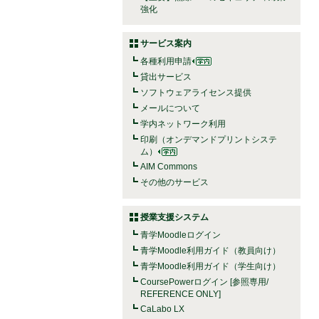
強化
サービス案内
各種利用申請
貸出サービス
ソフトウェアライセンス提供
メールについて
学内ネットワーク利用
印刷（オンデマンドプリントシステ
ム）
AIM Commons
その他のサービス
授業支援システム
青学Moodleログイン
青学Moodle利用ガイド（教員向け）
青学Moodle利用ガイド（学生向け）
CoursePowerログイン [参照専用/
REFERENCE ONLY]
CaLabo LX