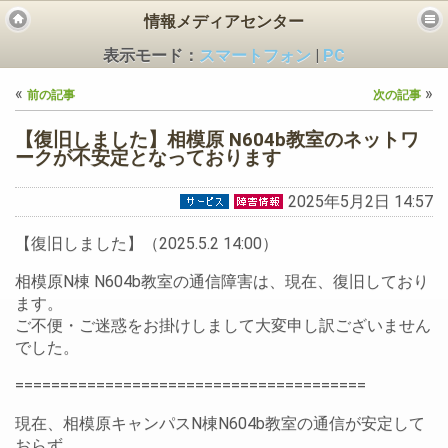
情報メディアセンター
表示モード：
スマートフォン
|
PC
«
»
前の記事
次の記事
【復旧しました】相模原 N604b教室のネットワ
ークが不安定となっております
2025年5月2日 14:57
ビス
【復旧しました】（2025.5.2 14:00）
相模原N棟 N604b教室の通信障害は、現在、復旧しており
ます。
ご不便・ご迷惑をお掛けしまして大変申し訳ございません
でした。
=======================================
現在、相模原キャンパスN棟N604b教室の通信が安定して
おらず、