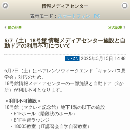
情報メディアセンター
表示モード：
スマートフォン
|
PC
«
»
前の記事
次の記事
6/7（土）18号館 情報メディアセンター施設と自
動ドアの利用不可について
2025年5月15日 14:48
ビス
6月7日（土）はペアレンツウィークエンド「キャンパス見
学会」対応のため、
18号館情報メディアセンターの一部施設と自動ドア（2か
所）が利用不可となります。
＜利用不可施設＞
18号館（マクレイ記念館）地下1階の以下の施設
・B1Fホール（階段状のホール）
・B1F学習ラウンジ
・18005教室（IT講習会自学自習教室）