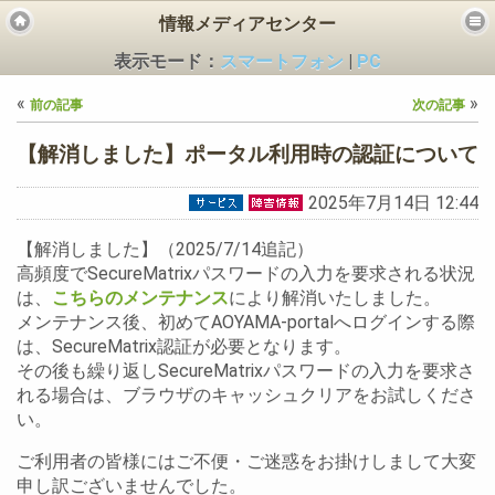
情報メディアセンター
表示モード：
スマートフォン
|
PC
«
»
前の記事
次の記事
【解消しました】ポータル利用時の認証について
2025年7月14日 12:44
ビス
【解消しました】（2025/7/14追記）
高頻度でSecureMatrixパスワードの入力を要求される状況
は、
こちらのメンテナンス
により解消いたしました。
メンテナンス後、初めてAOYAMA-portalへログインする際
は、SecureMatrix認証が必要となります。
その後も繰り返しSecureMatrixパスワードの入力を要求さ
れる場合は、ブラウザのキャッシュクリアをお試しくださ
い。
ご利用者の皆様にはご不便・ご迷惑をお掛けしまして大変
申し訳ございませんでした。