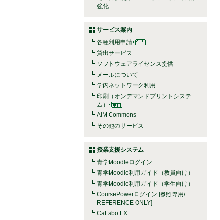
強化
サービス案内
各種利用申請
貸出サービス
ソフトウェアライセンス提供
メールについて
学内ネットワーク利用
印刷（オンデマンドプリントシステ
ム）
AIM Commons
その他のサービス
授業支援システム
青学Moodleログイン
青学Moodle利用ガイド（教員向け）
青学Moodle利用ガイド（学生向け）
CoursePowerログイン [参照専用/
REFERENCE ONLY]
CaLabo LX