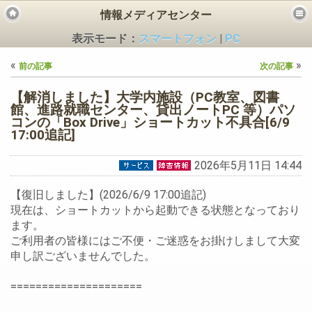
情報メディアセンター
表示モード：
スマートフォン
|
PC
«
»
前の記事
次の記事
【解消しました】大学内施設（PC教室、図書
館、進路就職センター、貸出ノートPC 等）パソ
コンの「Box Drive」ショートカット不具合[6/9
17:00追記]
ビス
2026年5月11日 14:44
【復旧しました】(2026/6/9 17:00追記)
現在は、ショートカットから起動できる状態となっており
ます。
ご利用者の皆様にはご不便・ご迷惑をお掛けしまして大変
申し訳ございませんでした。
=====================