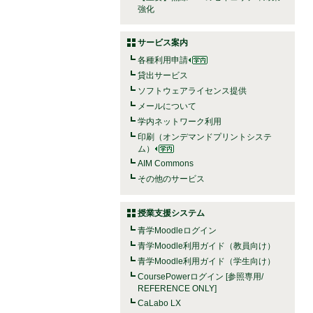
強化
サービス案内
各種利用申請
貸出サービス
ソフトウェアライセンス提供
メールについて
学内ネットワーク利用
印刷（オンデマンドプリントシステ
ム）
AIM Commons
その他のサービス
授業支援システム
青学Moodleログイン
青学Moodle利用ガイド（教員向け）
青学Moodle利用ガイド（学生向け）
CoursePowerログイン [参照専用/
REFERENCE ONLY]
CaLabo LX