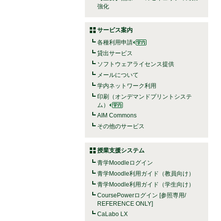
強化
サービス案内
各種利用申請
貸出サービス
ソフトウェアライセンス提供
メールについて
学内ネットワーク利用
印刷（オンデマンドプリントシステ
ム）
AIM Commons
その他のサービス
授業支援システム
青学Moodleログイン
青学Moodle利用ガイド（教員向け）
青学Moodle利用ガイド（学生向け）
CoursePowerログイン [参照専用/
REFERENCE ONLY]
CaLabo LX