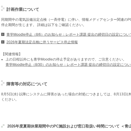
計画作業について
同期間中の電気設備法定点検（一斉停電）に伴い、情報メディアセンター関連のP
停止期間が生じます。 詳細は以下をご確認ください。
青学Moodle停止（8/6）のお知らせ：レポート課題 提出の締切日の設定につい
2026年夏期法定点検に伴うサービス停止情報
【関連情報】
上の日程以外にも青学Moodleの停止予定がありますので、ご注意ください。
青学Moodle停止（8/30）のお知らせ：レポート課題 提出の締切日の設定につ
障害等の対応について
8月5日(水) 以降にシステムに障害があった場合の対処につきましては、8月13日(
ください。
2026年度夏期休業期間中のPC施設および窓口取扱い時間について ＜