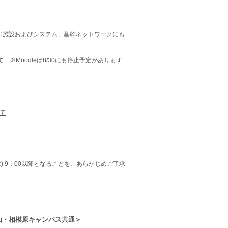
C施設およびシステム、基幹ネットワークにも
て
※Moodleは8/30にも停止予定があります
いて
木) 9：00以降となることを、あらかじめご了承
青山・相模原キャンパス共通＞