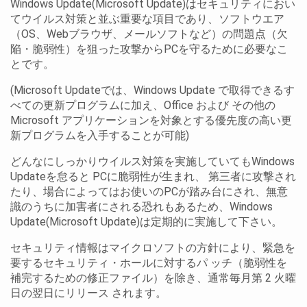
Windows Update(Microsoft Update)はセキュリティにおい
てウイルス対策と並ぶ重要な項目であり、ソフトウエア
（OS、Webブラウザ、メールソフトなど）の問題点（欠
陥・脆弱性）を狙った攻撃からPCを守るために必要なこ
とです。
(Microsoft Updateでは、Windows Update で取得できるす
べての更新プログラムに加え、Office および その他の
Microsoft アプリケーションを対象とする優先度の高い更
新プログラムを入手することが可能)
どんなにしっかりウイルス対策を実施していてもWindows
Updateを怠ると PCに脆弱性が生まれ、 第三者に攻撃され
たり、場合によってはお使いのPCが踏み台にされ、無意
識のうちに加害者にされる恐れもあるため、Windows
Update(Microsoft Update)は定期的に実施して下さい。
セキュリティ情報はマイクロソフトの方針により、緊急を
要するセキュリティ・ホールに対するパ ッチ（脆弱性を
補完するための修正ファイル）を除き、通常毎月第 2 火曜
日の翌日にリリース されます。