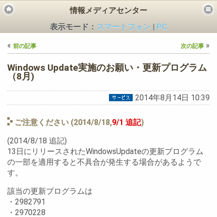
情報メディアセンター
表示モード：
スマートフォン
|
PC
«
»
前の記事
次の記事
Windows Update実施のお願い・更新プログラム
（8月)
2014年8月14日 10:39
ビス
ご注意ください (2014/8/18,
9/1 追記
)
(2014/8/18 追記)
13日にリリースされたWindowsUpdateの更新プログラム
の一部を適用すると不具合が発生する場合があるようで
す。
該当の更新プログラムは
・2982791
・2970228