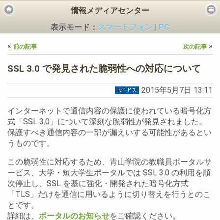
情報メディアセンター
表示モード：
スマートフォン
|
PC
«
»
前の記事
次の記事
SSL 3.0 で発見された脆弱性への対応について
2015年5月7日 13:11
ビス
インターネットで通信内容の保護に使われている暗号化方
式「SSL 3.0」について深刻な脆弱性が発見されました。
保護すべき通信内容の一部が漏えいする可能性があるとい
うものです。
この脆弱性に対応するため、青山学院の教職員ポータルサ
ービス、大学・短大学生ポータルでは SSL 3.0 の利用を順
次停止し、SSL を基に強化・開発された暗号化方式
「TLS」だけを通信に用いるように切り替えを行うとのこ
とです。
詳細は、
ポータルのお知らせ
をご確認ください。