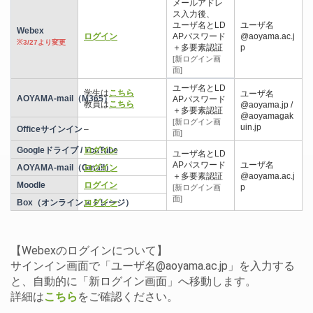
メールアドレ
ス入力後、
ユーザ名とLD
ユーザ名
Webex
ログイン
APパスワード
@aoyama.ac.j
※3/27より変更
＋多要素認証
p
[新ログイン画
面]
ユーザ名とLD
学生は
こちら
ユーザ名
AOYAMA-mail（M365）
APパスワード
教員は
こちら
@aoyama.jp /
＋多要素認証
@aoyamagak
[新ログイン画
uin.jp
Officeサインイン
–
面]
Googleドライブ / YouTube
ログイン
ユーザ名とLD
APパスワード
ユーザ名
AOYAMA-mail（Gmail）
ログイン
＋多要素認証
@aoyama.ac.j
Moodle
ログイン
p
[新ログイン画
面]
Box（オンラインストレージ）
ログイン
【Webexのログインについて】
サインイン画面で「ユーザ名@aoyama.ac.jp」を入力する
と、自動的に「新ログイン画面」へ移動します。
詳細は
こちら
をご確認ください。