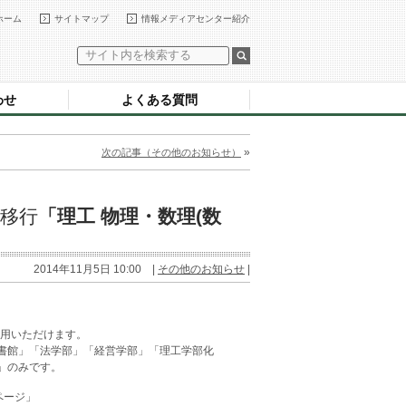
ホーム
サイトマップ
情報メディアセンター紹介
わせ
よくある質問
»
次の記事（その他のお知らせ）
)移行
「理工 物理・数理(数
2014年11月5日 10:00 |
その他のお知らせ
|
ご利用いただけます。
短大図書館」「法学部」「経営学部」「理工学部化
」のみです。
ページ」