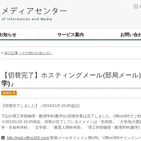
お知らせ
サービス案内
お問い合
«
前の記事（その他のお知らせ）
【切替完了】ホスティングメール(部局メール
学)」
【切替完了しました】（2014/11/5 10:45追記)
下記の理工学部物理・数理学科(数学)の切替作業は完了しました。Office365で
※2014/11/5 10:45現在、切替が完了しているドメインは「初等部」「大学/
学・生命科学科」「文学部」「教育人間科学部」「理工学部物理・数理学科(数学)
http://mail.office365.com/
部局メールサインイン用URL「Office365サインイン