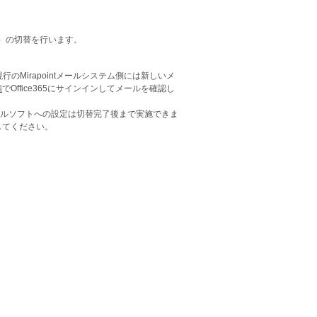
）の切替を行います。
のMirapointメールシステム側には新しいメ
順
でOffice365にサインインしてメールを確認し
ルソフトへの設定は切替完了後まで実施できま
してください。