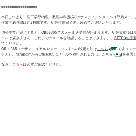
=================
本日これより、理工学部物理・数理学科(数学)のホスティングメール（部局メール
作業実施時間は約2時間です。切替作業完了後、改めてご連絡いたします。
切替作業が完了すると、Office365でのメール送受信が始まります。切替実施後は現行
ールは届きません（これまでのメールを確認することはできます）。
STEP.3の手
てください。
Office365ユーザマニュアルやメールソフトへの設定方法は
こちら
です（メー
せん）。MirapointからOffice365にメールを移行される方は、
こちら
を参照
なお、
こちら
は必ずご確認ください。