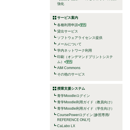
強化
サービス案内
各種利用申請
貸出サービス
ソフトウェアライセンス提供
メールについて
学内ネットワーク利用
印刷（オンデマンドプリントシステ
ム）
AIM Commons
その他のサービス
授業支援システム
青学Moodleログイン
青学Moodle利用ガイド（教員向け）
青学Moodle利用ガイド（学生向け）
CoursePowerログイン [参照専用/
REFERENCE ONLY]
CaLabo LX