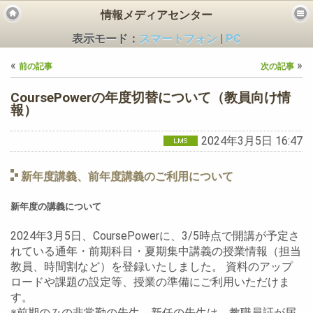
情報メディアセンター
表示モード：
スマートフォン
|
PC
«
»
前の記事
次の記事
CoursePowerの年度切替について（教員向け情
報）
2024年3月5日 16:47
ビス
新年度講義、前年度講義のご利用について
新年度の講義について
2024年3月5日、CoursePowerに、3/5時点で開講が予定さ
れている通年・前期科目・夏期集中講義の授業情報（担当
教員、時間割など）を登録いたしました。 資料のアップ
ロードや課題の設定等、授業の準備にご利用いただけま
す。
※前期のみの非常勤の先生、新任の先生は、教職員証が届