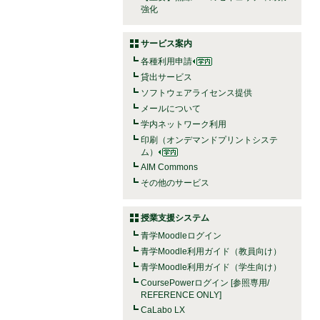
強化
サービス案内
各種利用申請
貸出サービス
ソフトウェアライセンス提供
メールについて
学内ネットワーク利用
印刷（オンデマンドプリントシステ
ム）
AIM Commons
その他のサービス
授業支援システム
青学Moodleログイン
青学Moodle利用ガイド（教員向け）
青学Moodle利用ガイド（学生向け）
CoursePowerログイン [参照専用/
REFERENCE ONLY]
CaLabo LX