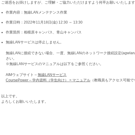
ご迷惑をお掛けしますが、ご理解・ご協力いただけますよう何卒お願いいたします
作業内容：無線LANメンテナンス作業
作業日時：2022年11月18日(金) 12:30 ～ 13:30
作業箇所：相模原キャンパス、青山キャンパス
無線LANサービスは停止しません。
無線LANに接続できない場合、一度、無線LANのネットワーク接続設定(agwlan
さい。
※無線LANサービスのマニュアルは以下をご参照ください。
AIMウェブサイト –
無線LANサービス
CoursePower – 学内資料（学生向け） > マニュアル
（教職員もアクセス可能で
以上です。
よろしくお願いいたします。