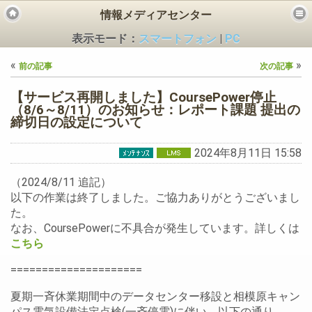
情報メディアセンター
表示モード：
スマートフォン
|
PC
«
»
前の記事
次の記事
【サービス再開しました】CoursePower停止
（8/6～8/11）のお知らせ：レポート課題 提出の
締切日の設定について
ビス
2024年8月11日 15:58
（2024/8/11 追記）
以下の作業は終了しました。ご協力ありがとうございまし
た。
なお、CoursePowerに不具合が発生しています。詳しくは
こちら
=====================
夏期一斉休業期間中のデータセンター移設と相模原キャン
パス電気設備法定点検(一斉停電)に伴い、以下の通り