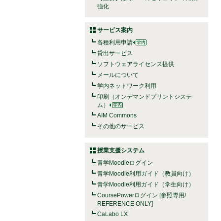
強化
サービス案内
各種利用申請
貸出サービス
ソフトウェアライセンス提供
メールについて
学内ネットワーク利用
印刷（オンデマンドプリントシステ
ム）
AIM Commons
その他のサービス
授業支援システム
青学Moodleログイン
青学Moodle利用ガイド（教員向け）
青学Moodle利用ガイド（学生向け）
CoursePowerログイン [参照専用/
REFERENCE ONLY]
CaLabo LX