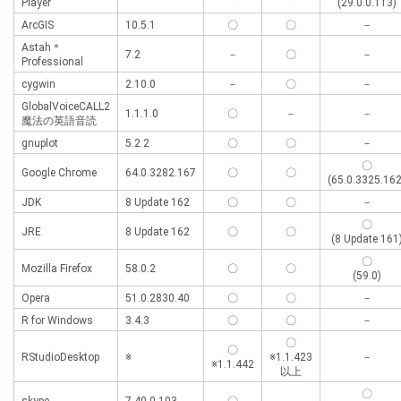
Player
(29.0.0.113)
ArcGIS
10.5.1
〇
〇
－
Astah＊
7.2
－
〇
－
Professional
cygwin
2.10.0
－
〇
－
GlobalVoiceCALL2
1.1.1.0
〇
－
－
魔法の英語音読
gnuplot
5.2.2
〇
〇
－
〇
Google Chrome
64.0.3282.167
〇
〇
(65.0.3325.162
JDK
8 Update 162
〇
〇
－
〇
JRE
8 Update 162
〇
〇
(8 Update 161
〇
Mozilla Firefox
58.0.2
〇
〇
(59.0)
Opera
51.0.2830.40
〇
〇
－
R for Windows
3.4.3
〇
〇
－
〇
〇
RStudioDesktop
※
※1.1.423
－
※1.1.442
以上
〇