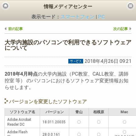
情報メディアセンター
表示モード：
スマートフォン
|
PC
«
»
前の記事
次の記事
大学内施設のパソコンで利用できるソフトウェア
について
2018年4月26日 09:21
ビス
2018年4月時点
の大学内施設（PC教室、CALL教室、講師
控室 等） のパソコンにおけるソフトウェア変更情報お知
らせします。
バージョンを変更したソフトウェア
ソフトウェア名
バージョン
青山
相模原
Mac
Adobe Acrobat
18.011.20035
〇
〇
〇
Reader DC
Adobe Flash
〇
28.0.0.161
〇
〇