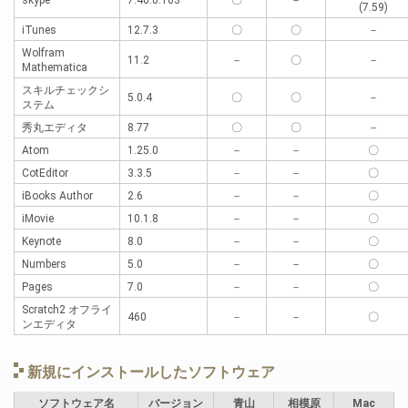
skype
7.40.0.103
〇
－
(7.59)
iTunes
12.7.3
〇
〇
－
Wolfram
11.2
－
〇
－
Mathematica
スキルチェックシ
5.0.4
〇
〇
－
ステム
秀丸エディタ
8.77
〇
〇
－
Atom
1.25.0
－
－
〇
CotEditor
3.3.5
－
－
〇
iBooks Author
2.6
－
－
〇
iMovie
10.1.8
－
－
〇
Keynote
8.0
－
－
〇
Numbers
5.0
－
－
〇
Pages
7.0
－
－
〇
Scratch2 オフライ
460
－
－
〇
ンエディタ
新規にインストールしたソフトウェア
ソフトウェア名
バージョン
青山
相模原
Mac