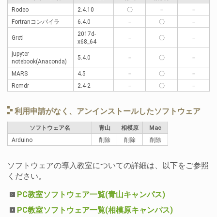
Rodeo
2.4.10
〇
－
－
Fortranコンパイラ
6.4.0
－
〇
－
2017d-
Gretl
－
〇
－
x68_64
jupyter
5.4.0
－
〇
－
notebook(Anaconda)
MARS
4.5
－
〇
－
Rcmdr
2.4-2
－
〇
－
利用申請がなく、アンインストールしたソフトウェア
ソフトウェア名
青山
相模原
Mac
Arduino
削除
削除
削除
ソフトウェアの導入教室についての詳細は、以下をご参照
ください。
PC教室ソフトウェア一覧(青山キャンパス)
PC教室ソフトウェア一覧(相模原キャンパス)