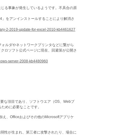
ss で問題が生じる事象が発生しているようです。不具合の原
461614」をアンインストールすることにより解消さ
anuary-2-2019-update-for-excel-2010-kb4461627
クの共有フォルダやネットワークプリンタなどに繋がら
イクロソフト公式ページに現在、回避策が公開さ
indows-server-2008-kb4480960
策と並ぶ重要な項目であり、ソフトウエア（OS、Webブ
るために必要なことです。
加え、Officeおよびその他のMicrosoftアプリケ
Cに脆弱性が生まれ、第三者に攻撃されたり、場合に