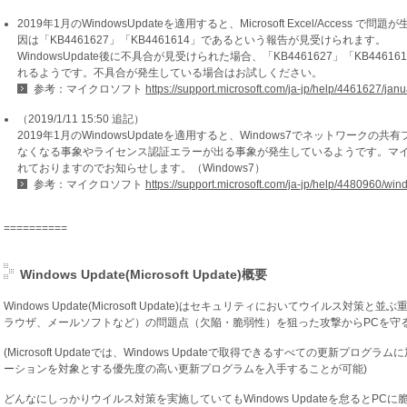
2019年1月のWindowsUpdateを適用すると、Microsoft Excel/Acce
因は「KB4461627」「KB4461614」であるという報告が見受けられます。
WindowsUpdate後に不具合が見受けられた場合、「KB4461627」「KB4
れるようです。不具合が発生している場合はお試しください。
参考：マイクロソフト
https://support.microsoft.com/ja-jp/help/4461627/j
（2019/1/11 15:50 追記）
2019年1月のWindowsUpdateを適用すると、Windows7でネットワー
なくなる事象やライセンス認証エラーが出る事象が発生しているようです。マ
れておりますのでお知らせします。（Windows7）
参考：マイクロソフト
https://support.microsoft.com/ja-jp/help/4480960/w
==========
Windows Update(Microsoft Update)概要
Windows Update(Microsoft Update)はセキュリティにおいてウイルス対
ラウザ、メールソフトなど）の問題点（欠陥・脆弱性）を狙った攻撃からPCを守
(Microsoft Updateでは、Windows Updateで取得できるすべての更新プログラムに
ーションを対象とする優先度の高い更新プログラムを入手することが可能)
どんなにしっかりウイルス対策を実施していてもWindows Updateを怠るとP