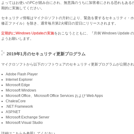
よってはお使いのPCが踏み台にされ、無意識のうちに加害者にされる恐れもあるため、Windows
期的に実施してください。
セキュリティ情報はマイクロソフトの方針により、緊急を要するセキュリティ・ホ
修正ファイル）を除き、通常毎月第2火曜日の翌日にリリースされます。
定期的にWindows Updateの実施
をおこなうとともに、『月例 Windows Update 
ようお願いします。
2019年1月のセキュリティ更新プログラム
マイクロソフトから以下のソフトウェアのセキュリティ更新プログラムが公開され
Adobe Flash Player
Internet Explorer
Microsoft Edge
Microsoft Windows
Microsoft Office、Microsoft Office Services および Web Apps
ChakraCore
.NET Framework
ASP.NET
Microsoft Exchange Server
Microsoft Visual Studio
詳細は
こちら
を参照してください。